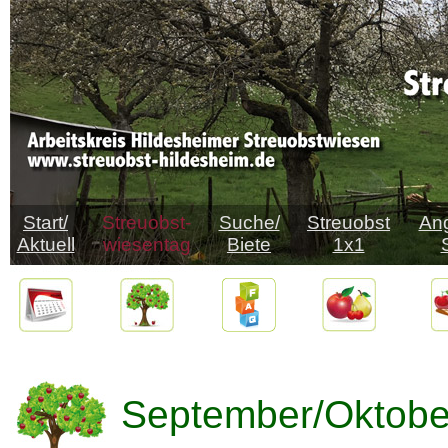
Start/
Streuobst-
Suche/
Streuobst
Ang
Aktuell
wiesentag
Biete
1x1
September/Oktobe