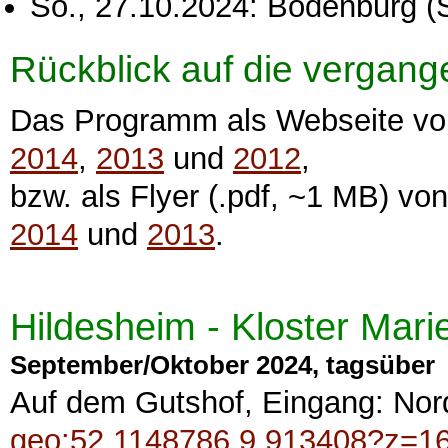
So., 27.10.2024: Bodenburg (S
Rückblick auf die vergan
Das Programm als Webseite v
2014
,
2013
und
2012
,
bzw. als Flyer (.pdf, ~1 MB) vo
2014
und
2013
.
Hildesheim - Kloster Mari
September/Oktober 2024, tagsüber
Auf dem Gutshof, Eingang: Nordt
geo:52.1148786,9.913408?z=1