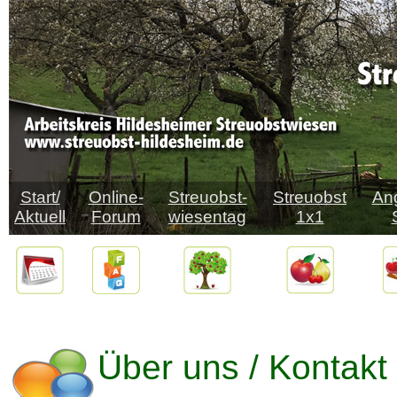
Start/
Online-
Streuobst-
Streuobst
An
Aktuell
Forum
wiesentag
1x1
Über uns / Kontakt 