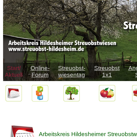
Start/
Online-
Streuobst-
Streuobst
An
Aktuell
Forum
wiesentag
1x1
Arbeitskreis Hildesheimer Streuobstw