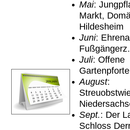
Mai
: Jungpf
Markt, Dom
Hildesheim
Juni
: Ehrena
Fußgängerz.
Juli
: Offene
Gartenpforte
August
:
Streuobstwi
Niedersachs
Sept.
: Der L
Schloss Der